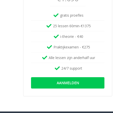
d
t
a
N
l
gratis proefles
i
/
j
A
25 lessen 60min-€1375
l
v
m
e
i-theorie - €40
e
r
l
d
Praktijkexamen - €275
o
a
Alle lessen zijn anderhalf uur
l
24/7 support
AANMELDEN