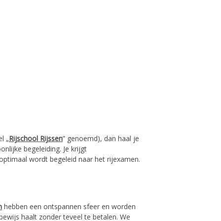
l „
Rijschool
Rijssen
” genoemd), dan haal je
nlijke begeleiding. Je krijgt
 optimaal wordt begeleid naar het rijexamen.
n
hebben een ontspannen sfeer en worden
jbewijs haalt zonder teveel te betalen. We