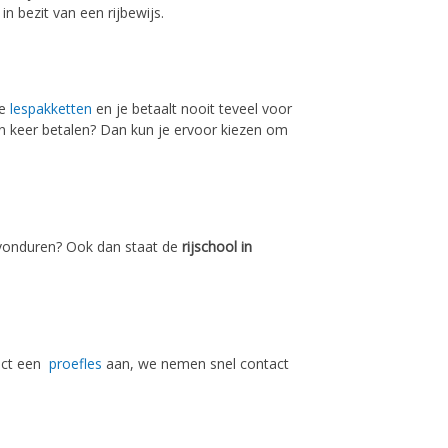
in bezit van een rijbewijs.
de
lespakketten
en je betaalt nooit teveel voor
 één keer betalen? Dan kun je ervoor kiezen om
 avonduren? Ook dan staat de
rijschool in
ect een
proefles
aan, we nemen snel contact