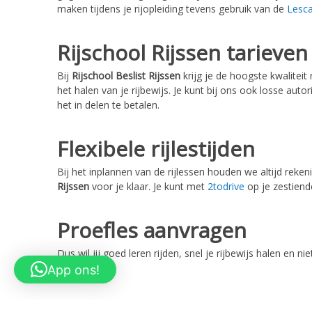
maken tijdens je rijopleiding tevens gebruik van de
Lesc
Rijschool Rijssen tarieven
Bij
Rijschool Beslist Rijssen
krijg je de hoogste kwaliteit
het halen van je rijbewijs. Je kunt bij ons ook losse auto
het in delen te betalen.
Flexibele rijlestijden
Bij het inplannen van de rijlessen houden we altijd rek
Rijssen
voor je klaar. Je kunt met
2todrive
op je zestiend
Proefles aanvragen
Dus wil jij goed leren rijden, snel je rijbewijs halen en n
met je op.
App ons!