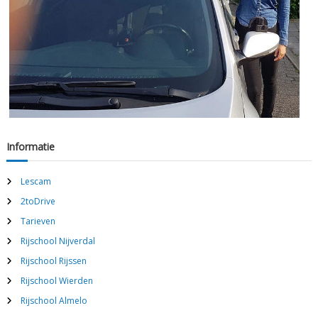
Informatie
Lescam
2toDrive
Tarieven
Rijschool Nijverdal
Rijschool Rijssen
Rijschool Wierden
Rijschool Almelo