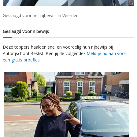
s
/
A
t
l
Geslaagd voor het rijbewijs in Wierden.
N
m
i
e
Geslaagd voor rijbewijs
l
j
o
v
Deze toppers haalden snel en voordelig hun rijbewijs bij
e
Autorijschool Beslist. Ben jij de volgende?
Meld je nu aan voor
r
een gratis proefles...
d
a
l