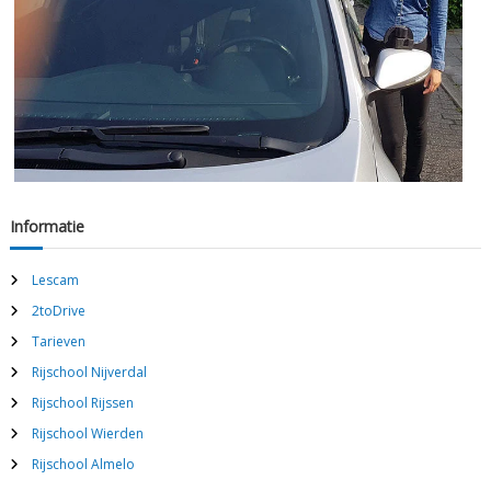
Informatie
Lescam
2toDrive
Tarieven
Rijschool Nijverdal
Rijschool Rijssen
Rijschool Wierden
Rijschool Almelo