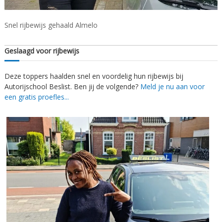
s
/
A
t
l
Snel rijbewijs gehaald Almelo
N
m
i
e
Geslaagd voor rijbewijs
l
j
o
v
Deze toppers haalden snel en voordelig hun rijbewijs bij
e
Autorijschool Beslist. Ben jij de volgende?
Meld je nu aan voor
r
een gratis proefles...
d
a
l