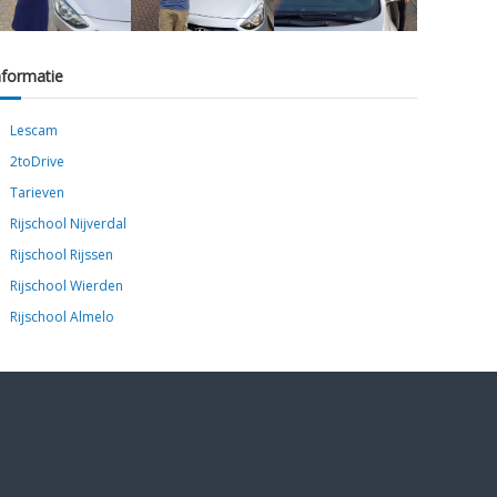
nformatie
Lescam
2toDrive
Tarieven
Rijschool Nijverdal
Rijschool Rijssen
Rijschool Wierden
Rijschool Almelo