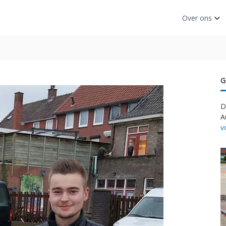
Over ons
G
D
A
v