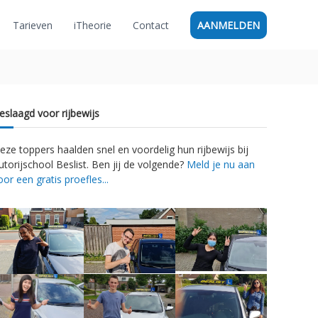
Tarieven
iTheorie
Contact
AANMELDEN
eslaagd voor rijbewijs
eze toppers haalden snel en voordelig hun rijbewijs bij
utorijschool Beslist. Ben jij de volgende?
Meld je nu aan
oor een gratis proefles...